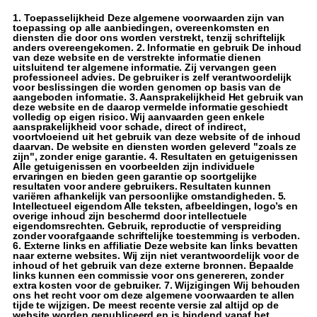
1. Toepasselijkheid Deze algemene voorwaarden zijn van
toepassing op alle aanbiedingen, overeenkomsten en
diensten die door ons worden verstrekt, tenzij schriftelijk
anders overeengekomen. 2. Informatie en gebruik De inhoud
van deze website en de verstrekte informatie dienen
uitsluitend ter algemene informatie. Zij vervangen geen
professioneel advies. De gebruiker is zelf verantwoordelijk
voor beslissingen die worden genomen op basis van de
aangeboden informatie. 3. Aansprakelijkheid Het gebruik van
deze website en de daarop vermelde informatie geschiedt
volledig op eigen risico. Wij aanvaarden geen enkele
aansprakelijkheid voor schade, direct of indirect,
voortvloeiend uit het gebruik van deze website of de inhoud
daarvan. De website en diensten worden geleverd "zoals ze
zijn", zonder enige garantie. 4. Resultaten en getuigenissen
Alle getuigenissen en voorbeelden zijn individuele
ervaringen en bieden geen garantie op soortgelijke
resultaten voor andere gebruikers. Resultaten kunnen
variëren afhankelijk van persoonlijke omstandigheden. 5.
Intellectueel eigendom Alle teksten, afbeeldingen, logo’s en
overige inhoud zijn beschermd door intellectuele
eigendomsrechten. Gebruik, reproductie of verspreiding
zonder voorafgaande schriftelijke toestemming is verboden.
6. Externe links en affiliatie Deze website kan links bevatten
naar externe websites. Wij zijn niet verantwoordelijk voor de
inhoud of het gebruik van deze externe bronnen. Bepaalde
links kunnen een commissie voor ons genereren, zonder
extra kosten voor de gebruiker. 7. Wijzigingen Wij behouden
ons het recht voor om deze algemene voorwaarden te allen
tijde te wijzigen. De meest recente versie zal altijd op de
website worden gepubliceerd en is bindend vanaf het